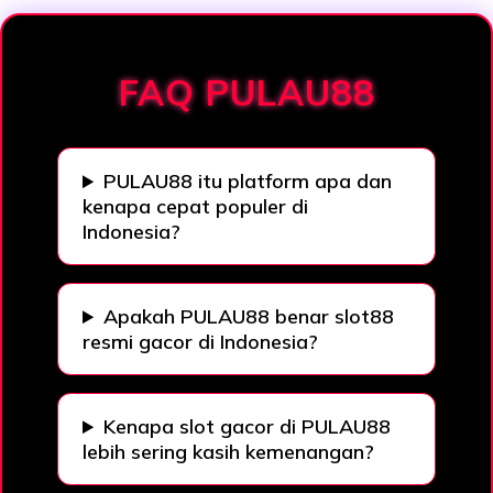
Loading...
FAQ PULAU88
PULAU88 itu platform apa dan
kenapa cepat populer di
Indonesia?
Apakah PULAU88 benar slot88
resmi gacor di Indonesia?
Kenapa slot gacor di PULAU88
lebih sering kasih kemenangan?