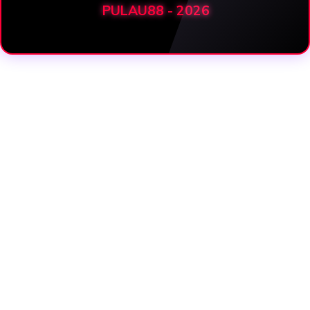
PULAU88 - 2026