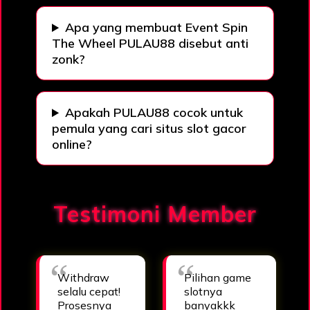
Apa yang membuat Event Spin
The Wheel PULAU88 disebut anti
zonk?
Apakah PULAU88 cocok untuk
pemula yang cari situs slot gacor
online?
Testimoni Member
Withdraw
Pilihan game
selalu cepat!
slotnya
Prosesnya
banyakkk