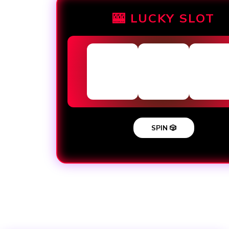
🎰 LUCKY SLOT
SPIN 🎲